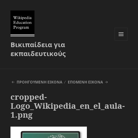
Βικιπαίδεια για
ΜΕΝΟΎ
ΚΑΙ
εκπαιδευτικούς
ΜΙΚΡΟΕΦΑΡ
ΠΡΟΗΓΟΎΜΕΝΗ ΕΙΚΌΝΑ
ΕΠΌΜΕΝΗ ΕΙΚΌΝΑ
cropped-
Logo_Wikipedia_en_el_aula-
1.png