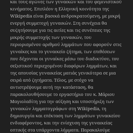
και τους αγώνες των γυναικών και του φεμινιστικού
κινήματος. Επιπλέον η Ελληνική κοινότητα της
Wikipedia είναι βασικά ανδροκρατούμενη, με μικρή
ενεργή συμμετοχή γυναικών. Στη συνέχεια θα
συζητήσουμε για τις αιτίες και τις συνέπειες της
μικρής συμμετοχής των γυναικών, του
περιορισμένου αριθμού λημμάτων που αφορούν στις
γυναίκες και το γυναικείο ζήτημα, των επιθέσεων
που δέχονται οι γυναίκες μέσω του διαδικτύου, του
σεξιστικού περιεχομένου διαφόρων λημμάτων, και
της απουσίας γυναικείας ματιάς γενικότερα σε μια
σειρά από ζητήματα. Τέλος, με στόχο να
αντιστρέψουμε αυτή την κατάσταση, θα
παρακολουθήσουμε το εργαστήριο του κ. Μάριου
Μαγιολαδίτη για την αύξηση και υποστήριξη των
γυναικών λημματογράφων στη Wikipedia, τη
δημιουργία και επέκταση των λημμάτων γυναικείου
ενδιαφέροντος, και την ενίσχυση της γυναικείας
οπτικής στα υπάρχοντα λήμματα. Παρακαλούμε