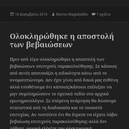
Δημοσιεύτηκε
Συντάκτης
στο Εκκρεμ
16 Δεκεμβρίου 2016
Marios Magioladitis
1 σχόλιο
την
Ολοκληρώθηκε η αποστολή
των βεβαιώσεων
Πριν από λίγο ολοκληρώθηκε η αποστολή των
βεβαιώσεων επιτυχούς παρακολούθησης. Σε κάποιες
από αυτές απουσιάζει η ειδικότητα κάτω από το
ονοματεπώνυμο. Δεν έχει γίνει από δικιά μας ευθύνη
αλλά υποθέτουμε ότι κάποιες/κάποιοι επέλεξαν να
μην συμπληρώσουν το σχετικό πεδίο στο αρχικό
ερωτηματολόγιο. Σε επόμενη ανάρτηση θα δώσουμε
στατιστικά από τη διαδικασία και το ποσοστό
επιτυχίας. Αν πιστεύετε ότι θα έπρεπε να είχατε λάβει
βεβαίωση επιτυχούς παρακολούθησης αλλά δεν
λάβατε, αρχικά ελέγξτε την ηλεκτρονική