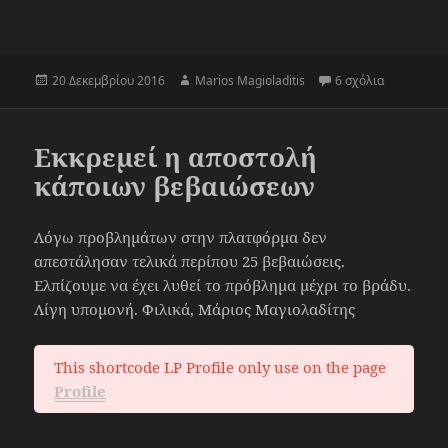
Δημοσιεύτηκε
Συντάκτης
στο Ολοκλή
20 Δεκεμβρίου 2016
Marios Magioladitis
6 σχόλια
την
Εκκρεμεί η αποστολή
κάποιων βεβαιώσεων
Λόγω προβλημάτων στην πλατφόρμα δεν
απεστάλησαν τελικά περίπου 25 βεβαιώσεις.
Ελπίζουμε να έχει λυθεί το πρόβλημα μέχρι το βράδυ.
Λίγη υπομονή. Φιλικά, Μάριος Μαγιολαδίτης
This shortcode LP Profile only use on the page
Profile