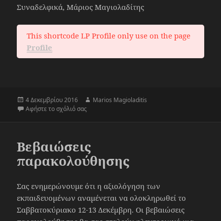
Συναδελφικά, Μάριος Μαγιολαδίτης
This shortcode LP Profile only use on the page
Profile
Δημοσιεύτηκε
Συντάκτης
4 Δεκεμβρίου 2016
Marios Magioladitis
την
στο Ολοκλήρωση διαδικασίας
Αφήστε το σχόλιό σας
Βεβαιώσεις
παρακολούθησης
Σας ενημερώνουμε ότι η αξιολόγηση των
εκπαιδευομένων αναμένεται να ολοκληρωθεί το
Σαββατοκύριακο 12-13 Δεκέμβρη. Οι βεβαιώσεις