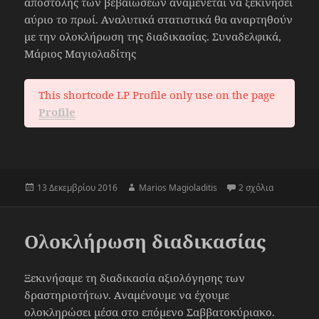
αποστολής των βεβαιώσεων αναμένεται να ξεκινήσει
αύριο το πρωί. Αναλυτικά στατιστικά θα αναρτηθούν
με την ολοκλήρωση της διαδικασίας. Συναδελφικά,
Μάριος Μαγιολαδίτης
This shortcode LP Profile only use on the page
Profile
Δημοσιεύτηκε
Συντάκτης
στο Ετοιμά
13 Δεκεμβρίου 2016
Marios Magioladitis
2 σχόλια
την
Ολοκλήρωση διαδικασίας
Ξεκινήσαμε τη διαδικασία αξιολόγησης των
δραστηριοτήτων. Αναμένουμε να έχουμε
ολοκληρώσει μέσα στο επόμενο Σαββατοκύριακο.