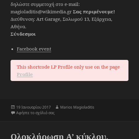
δηλώστε συμμετοχή στο e-mail:
magioladitis@wikimedia.gr
Σας περιμένουμε!
Διεύθυνση: Art Garage, Σολωμού 13, Εξάρχεια,
Αθήνα.
Σύνδεσμοι
Facebook event
This shortcode LP Profile only use on the page
Profile
Δημοσιεύτηκε
Συντάκτης
19 Ιανουαρίου 2017
Marios Magioladitis
την
στο Ενισχύουμε τη γυναικεία οπτική στη Wikiped
Αφήστε το σχόλιό σας
Ολοκλήρωση Α’ κύκλου,