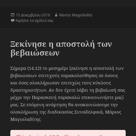
Δημοσιεύτηκε
Συντάκτης
15 Δεκεμβρίου 2016
Marios Magioladitis
την
στο Ολοκληρώθηκε η αποστολή των βεβαιώσεω
Αφήστε το σχόλιό σας
Ξεκίνησε η αποστολή των
βεβαιώσεων
Σήμερα (14.12) το μεσημέρι ξεκίνησε η αποστολή των
βεβαιώσεων επιτυχούς παρακολούθησες σε όσους
και όσες ολοκλήρωσαν επιτυχώς τους κύκλους
δραστηριοτήτων. Αν δεν έχετε λάβει τη βεβαίωσή σας
μέχρι την Παρασκευή παρακαλώ επικοινωνήστε μαζί
μας. Σε επόμενη ανάρτηση θα ανακοινώσουμε την
ολοκλήρωση της διαδικασίας Συναδελφικά, Μάριος
Μαγιολαδίτης