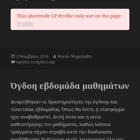
This shortcode LP Profile only use on the page
Profile
Δημοσιεύτηκε
Συντάκτης
3 Νοεμβρίου 2016
Marios Magioladitis
την
στο Παρουσίαση της νέας πλατφόρμας του εκπαι
Αφήστε το σχόλιό σας
Όγδοη εβδομάδα μαθημάτων
Αναρτήθηκαν οι δραστηριότητες της όγδοης και
τελευταίας εβδομάδας. Όπως θα δείτε, η πλατφόρμα
έχει αναβαθμιστεί. Αυτή είναι και η αιτία
καθυστέρησης του μαθήματος, καθώς κάποια
πράγματα πήγαν στραβά κατά την διαδικασία
αναβάθμισης βγάζοντας εκτός λειτουργίας όλο τον