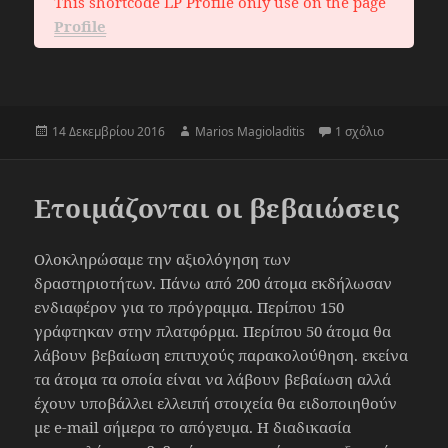
This shortcode LP Profile only use on the page
Profile
Δημοσιεύτηκε
Συντάκτης
στο Ξεκίνη
14 Δεκεμβρίου 2016
Marios Magioladitis
1 σχόλιο
την
Ετοιμάζονται οι βεβαιώσεις
Ολοκληρώσαμε την αξιολόγηση των
δραστηριοτήτων. Πάνω από 200 άτομα εκδήλωσαν
ενδιαφέρον για το πρόγραμμα. Περίπου 150
γράφτηκαν στην πλατφόρμα. Περίπου 50 άτομα θα
λάβουν βεβαίωση επιτυχούς παρακολούθηση. εκείνα
τα άτομα τα οποία είναι να λάβουν βεβαίωση αλλά
έχουν υποβάλλει ελλειπή στοιχεία θα ειδοποιηθούν
με e-mail σήμερα το απόγευμα. Η διαδικασία